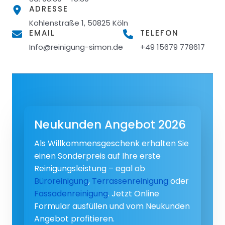
ADRESSE
Kohlenstraße 1, 50825 Köln
EMAIL
TELEFON
Info@reinigung-simon.de
+49 15679 778617
Neukunden Angebot 2026
Als Willkommensgeschenk erhalten Sie
einen Sonderpreis auf Ihre erste
Reinigungsleistung – egal ob
Büroreinigung
,
Terrassenreinigung
oder
Fassadenreinigung
. Jetzt Online
Formular ausfüllen und vom Neukunden
Angebot profitieren.